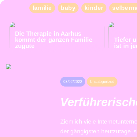
familie
baby
kinder
selberm
Die Therapie in Aarhus
kommt der ganzen Familie
Tiefer 
zugute
ist in 
03/02/2022
Uncategorized
Verführerisch
Ziemlich viele Internetunter
der gängigsten heutzutage i