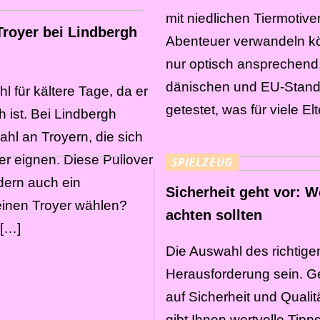
mit niedlichen Tiermotiven
Troyer bei Lindbergh
Abenteuer verwandeln kön
nur optisch ansprechend
dänischen und EU-Standa
hl für kältere Tage, da er
getestet, was für viele El
 ist. Bei Lindbergh
ahl an Troyern, die sich
er eignen. Diese Pullover
SPIELZEUG
ndern auch ein
Sicherheit geht vor: W
einen Troyer wählen?
achten sollten
 […]
Die Auswahl des richtige
Herausforderung sein. Ger
auf Sicherheit und Qualitä
gibt Ihnen wertvolle Tip