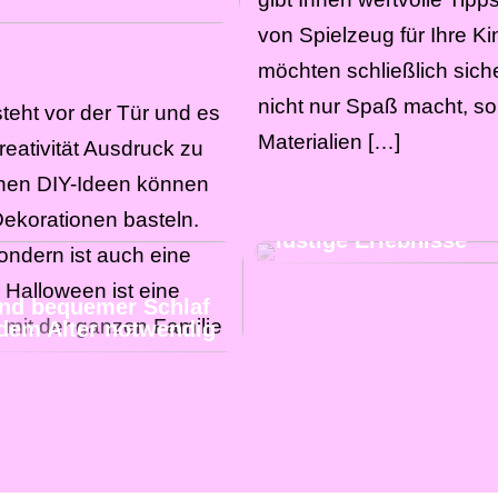
von Spielzeug für Ihre Ki
möchten schließlich sich
nicht nur Spaß macht, so
eht vor der Tür und es
Materialien […]
Kreativität Ausdruck zu
Besuchen Sie unser
achen DIY-Ideen können
Nachbarland und erl
mit Ihren Freunden v
Dekorationen basteln.
lustige Erlebnisse
ondern ist auch eine
r. Halloween ist eine
und bequemer Schlaf
 mit der ganzen Familie
jedem Alter notwendig