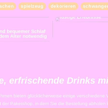
Besuchen Sie unser
achen
spielzeug
dekorieren
schwanger
Nachbarland und erl
mit Ihren Freunden v
lustige Erlebnisse
und bequemer Schlaf
jedem Alter notwendig
e, erfrischende Drinks mi
nehmen bieten glücklicherweise einige verschiedene 
st der Paketshop, in dem Sie die Bestellung abhole