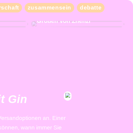
schaft
zusammensein
debatte
eben Sie
Kaufen Sie moderne und
iele
schicke Kleidung in großen
Größen von Zhenzi
t Gin
Versandoptionen an. Einer
n können, wann immer Sie