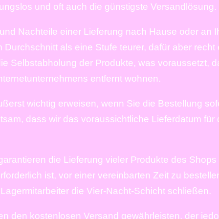
bungslos und oft auch die günstigste Versandlösung.
or- und Nachteile einer Lieferung nach Hause oder an
Durchschnitt als eine Stufe teurer, dafür aber recht 
 die Selbstabholung der Produkte, was voraussetzt, d
Internetunternehmens entfernt wohnen.
äußerst wichtig erweisen, wenn Sie die Bestellung so
sam, dass wir das voraussichtliche Lieferdatum für d
 garantieren die Lieferung vieler Produkte des Sho
orderlich ist, vor einer vereinbarten Zeit zu bestelle
agermitarbeiter die Vier-Nacht-Schicht schließen.
men den kostenlosen Versand gewährleisten, der jed