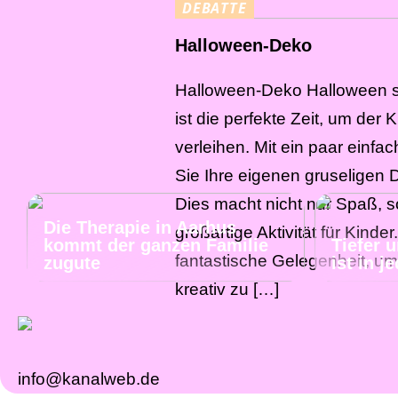
DEBATTE
Halloween-Deko
Halloween-Deko Halloween st
ist die perfekte Zeit, um der 
verleihen. Mit ein paar einf
Sie Ihre eigenen gruseligen 
Dies macht nicht nur Spaß, s
Die Therapie in Aarhus
großartige Aktivität für Kinde
kommt der ganzen Familie
Tiefer 
fantastische Gelegenheit, um
zugute
ist in 
kreativ zu […]
info@kanalweb.de