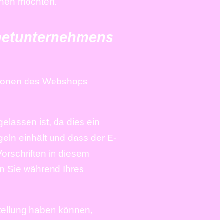
chen möchten.
rnetunternehmens
ditionen des Webshops
elassen ist, da dies ein
geln einhält und dass der E-
Vorschriften in diesem
nn Sie während Ihres
estellung haben können,