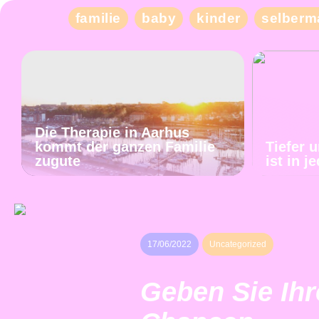
familie
baby
kinder
selberm
Die Therapie in Aarhus
kommt der ganzen Familie
Tiefer 
zugute
ist in 
17/06/2022
Uncategorized
Geben Sie Ihr