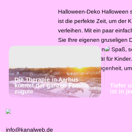
Halloween-Deko Halloween st
ist die perfekte Zeit, um der 
verleihen. Mit ein paar einf
Sie Ihre eigenen gruseligen 
Dies macht nicht nur Spaß, s
großartige Aktivität für Kinde
fantastische Gelegenheit, um
kreativ zu […]
Die Therapie in Aarhus
kommt der ganzen Familie
Tiefer 
zugute
ist in 
info@kanalweb.de