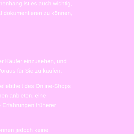
enhang ist es auch wichtig,
Mal dokumentieren zu können,
rer Käufer einzusehen, und
raus für Sie zu kaufen.
Beliebtheit des Online-Shops
hen anbieten, eine
e Erfahrungen früherer
können jedoch keine