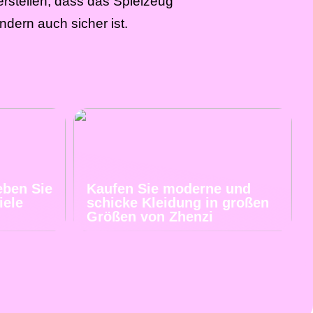
erstellen, dass das Spielzeug
ndern auch sicher ist.
eben Sie
Kaufen Sie moderne und
iele
schicke Kleidung in großen
Größen von Zhenzi