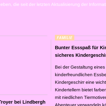
ben, die seit der letzten Aktualisierung der Informa
FAMILIE
Bunter Essspaß für Ki
sicheres Kindergeschi
Bei der Gestaltung eine
kinderfreundlichen Essber
Kindergeschirr eine wicht
Kindertellern bietet farb
mit niedlichen Tiermotiven
Troyer bei Lindbergh
Abenteuer verwandeln kön