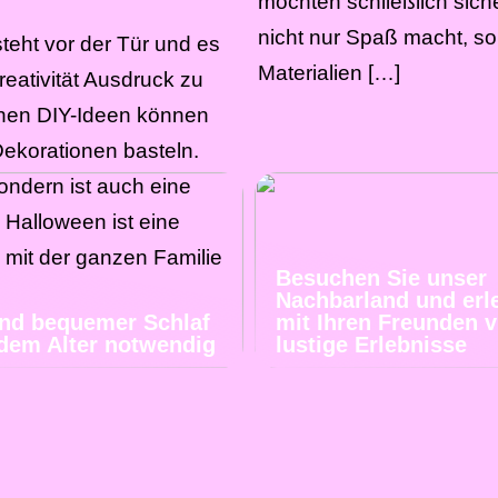
möchten schließlich sich
nicht nur Spaß macht, so
eht vor der Tür und es
Materialien […]
Kreativität Ausdruck zu
achen DIY-Ideen können
Dekorationen basteln.
ondern ist auch eine
r. Halloween ist eine
 mit der ganzen Familie
Besuchen Sie unser
Nachbarland und erl
und bequemer Schlaf
mit Ihren Freunden v
jedem Alter notwendig
lustige Erlebnisse