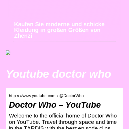
Kaufen Sie moderne und schicke
Kleidung in großen Größen von
Zhenzi
Youtube doctor who
http s://www.youtube.com › @DoctorWho
Doctor Who – YouTube
Welcome to the official home of Doctor Who
on YouTube. Travel through space and time
in the TARDIS with the best episode clips