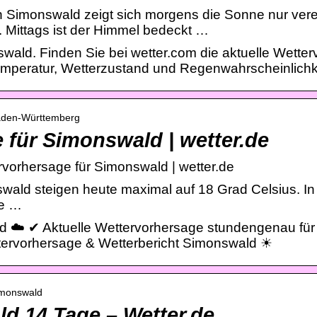
n Simonswald zeigt sich morgens die Sonne nur vere
 Mittags ist der Himmel bedeckt …
wald. Finden Sie bei wetter.com die aktuelle Wetter
Temperatur, Wetterzustand und Regenwahrscheinlichk
Baden-Württemberg
 für Simonswald | wetter.de
vorhersage für Simonswald | wetter.de
ald steigen heute maximal auf 18 Grad Celsius. In 
ie …
d ☁️ ✔ Aktuelle Wettervorhersage stundengenau für
ervorhersage & Wetterbericht Simonswald ☀
Simonswald
d 14 Tage – Wetter.de