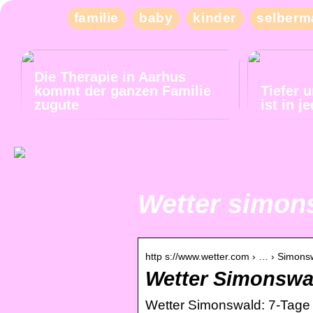
familie
baby
kinder
selberm
Die Therapie in Aarhus
kommt der ganzen Familie
Tiefer 
zugute
ist in 
Wetter simon
http s://www.wetter.com › … › Simons
Wetter Simonswa
Wetter Simonswald: 7-Tage 