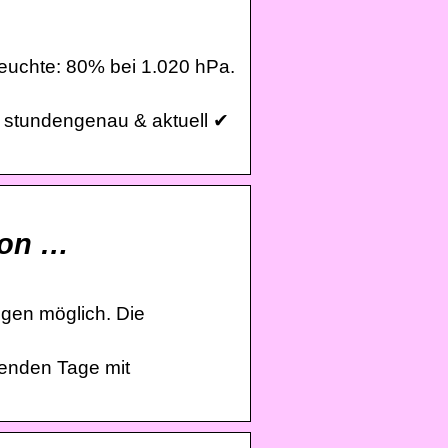
euchte: 80% bei 1.020 hPa.
 stundengenau & aktuell ✔
von …
egen möglich. Die
enden Tage mit