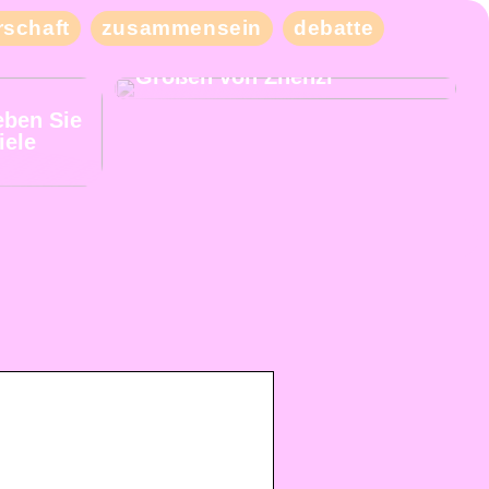
schaft
zusammensein
debatte
Kaufen Sie moderne und
schicke Kleidung in großen
Größen von Zhenzi
eben Sie
iele