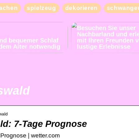
achen
spielzeug
dekorieren
schwanger
Besuchen Sie unser
Nachbarland und erl
und bequemer Schlaf
mit Ihren Freunden v
jedem Alter notwendig
lustige Erlebnisse
swald
wald
ld: 7-Tage Prognose
Prognose | wetter.com