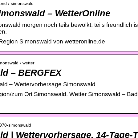
trend › simonswald
imonswald – WetterOnline
swald morgen noch teils bewölkt, teils freundlich i
en.
 Region Simonswald von wetteronline.de
imonswald › wetter
ald – BERGFEX
d – Wettervorhersage Simonswald
egion/zum Ort Simonswald. Wetter Simonswald – Ba
1970-simonswald
d | Wettervorhersage, 14-Tage-