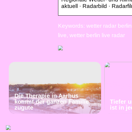
aktuell · Radarbild · Radar
Keywords: wetter radar berlin, 
live, wetter berlin live radar
Die Therapie in Aarhus
kommt der ganzen Familie
Tiefer 
zugute
ist in 