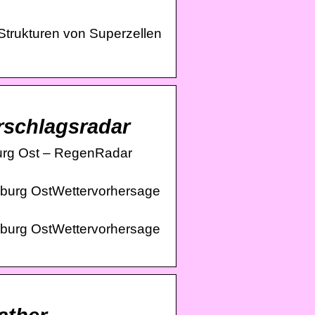
Strukturen von Superzellen
rschlagsradar
burg Ost – RegenRadar
nburg OstWettervorhersage
nburg OstWettervorhersage