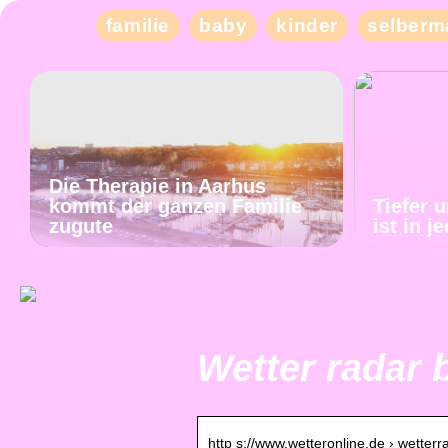
familie
baby
kinder
selberm
Die Therapie in Aarhus
kommt der ganzen Familie
Tiefer 
zugute
ist in 
Wetter radar b
http s://www.wetteronline.de › wetterra