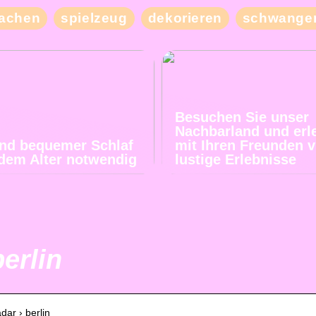
achen
spielzeug
dekorieren
schwanger
Besuchen Sie unser
Nachbarland und erl
und bequemer Schlaf
mit Ihren Freunden v
jedem Alter notwendig
lustige Erlebnisse
erlin
dar › berlin