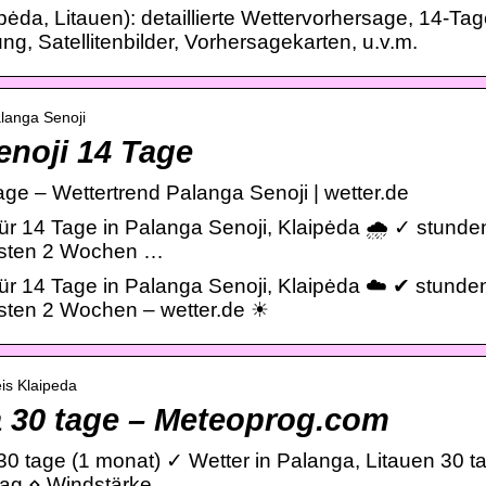
ėda, Litauen): detaillierte Wettervorhersage, 14-Tag
, Satellitenbilder, Vorhersagekarten, u.v.m.
alanga Senoji
enoji 14 Tage
ge – Wettertrend Palanga Senoji | wetter.de
ür 14 Tage in Palanga Senoji, Klaipėda 🌧️ ✓ stund
chsten 2 Wochen …
für 14 Tage in Palanga Senoji, Klaipėda ☁️ ✔ stunde
hsten 2 Wochen – wetter.de ☀
is Klaipeda
a 30 tage – Meteoprog.com
0 tage (1 monat) ✓ Wetter in Palanga, Litauen 30 t
lag ⋄ Windstärke …