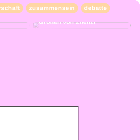
schaft
zusammensein
debatte
eben Sie
Kaufen Sie moderne und
iele
schicke Kleidung in großen
Größen von Zhenzi