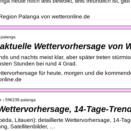
ga heute noch teils bewölkt, teils freundlich ist, gi
 Region Palanga von wetteronline.de
› palanga
 aktuelle Wettervorhersage von 
nds und nachts meist klar, aber später treten stürmi
hsten Stunden bei rund 4 Grad.
ttervorhersage für heute, morgen und die kommende
online.de
er › 596238-palanga
 Wettervorhersage, 14-Tage-Tren
ėda, Litauen): detaillierte Wettervorhersage, 14-Tag
, Satellitenbilder, …