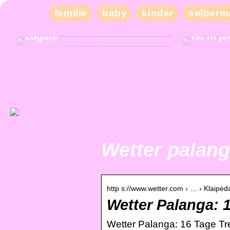
familie
baby
kinder
selberm
Die Therapie in Aarhus
kommt der ganzen Familie
Tiefer 
zugute
ist in 
Wetter palan
http s://www.wetter.com › … › Klaipė
Wetter Palanga: 
Wetter Palanga: 16 Tage Tr