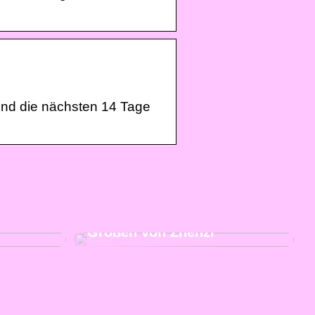
und die nächsten 14 Tage
eben Sie
Kaufen Sie moderne und
iele
schicke Kleidung in großen
Größen von Zhenzi