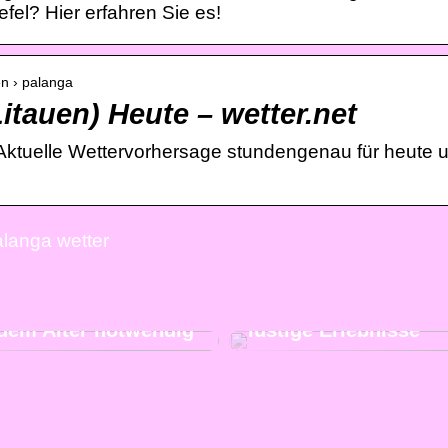
fel? Hier erfahren Sie es!
uen › palanga
itauen) Heute – wetter.net
 Aktuelle Wettervorhersage stundengenau für heute 
alanga wetter
Besuchen Sie unser
Nachbarland und erl
und bequemer Schlaf
mit Ihren Freunden v
jedem Alter notwendig
lustige Erlebnisse