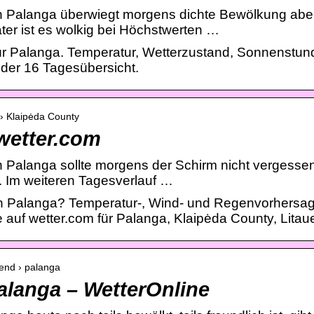
n Palanga überwiegt morgens dichte Bewölkung aber 
er ist es wolkig bei Höchstwerten …
ür Palanga. Temperatur, Wetterzustand, Sonnenstu
 der 16 Tagesübersicht.
 › Klaipėda County
 wetter.com
In Palanga sollte morgens der Schirm nicht vergesse
C. Im weiteren Tagesverlauf …
in Palanga? Temperatur-, Wind- und Regenvorhersag
auf wetter.com für Palanga, Klaipėda County, Litau
rend › palanga
alanga – WetterOnline