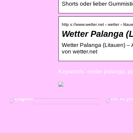
Shorts oder lieber Gummistie
http s://www.wetter.net › wetter › lita
Wetter Palanga (L
Wetter Palanga (Litauen) –
von wetter.net
Keywords: wetter palanga, p
Die Therapie in Aarhus
kommt der ganzen Familie
Tiefer 
zugute
ist in 