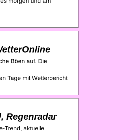
bt es morgen und am
WetterOnline
sche Böen auf. Die
n Tage mit Wetterbericht
d, Regenradar
e-Trend, aktuelle