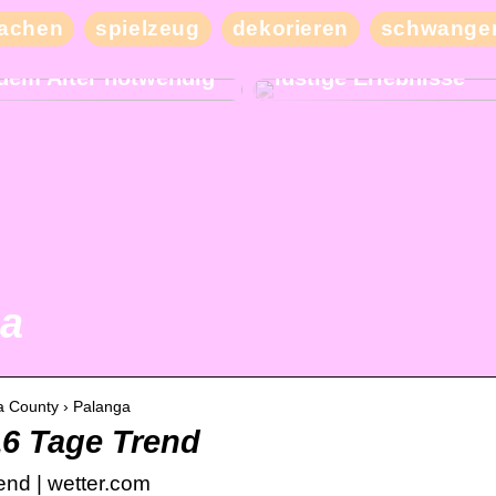
Besuchen Sie unser
achen
spielzeug
dekorieren
schwanger
Nachbarland und erl
und bequemer Schlaf
mit Ihren Freunden v
jedem Alter notwendig
lustige Erlebnisse
ga
da County › Palanga
16 Tage Trend
end | wetter.com