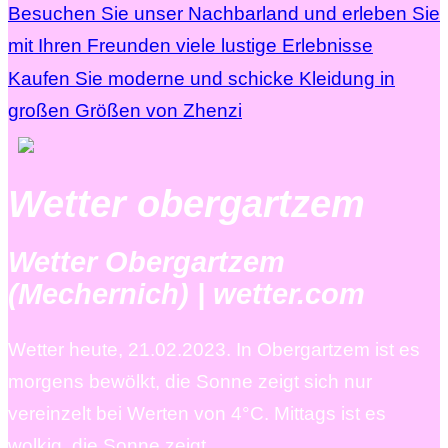
Besuchen Sie unser Nachbarland und erleben Sie
mit Ihren Freunden viele lustige Erlebnisse
Kaufen Sie moderne und schicke Kleidung in
großen Größen von Zhenzi
Wetter obergartzem
Wetter Obergartzem
(Mechernich) | wetter.com
Wetter heute, 21.02.2023. In Obergartzem ist es
morgens bewölkt, die Sonne zeigt sich nur
vereinzelt bei Werten von 4°C. Mittags ist es
wolkig, die Sonne zeigt …