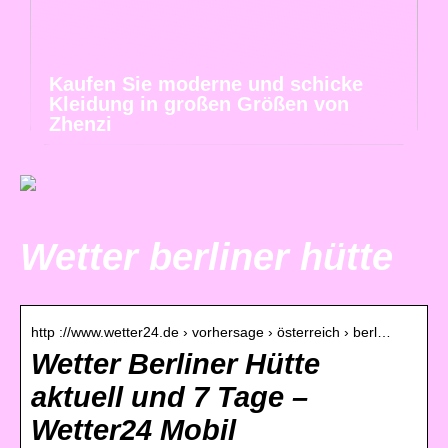
Kaufen Sie moderne und schicke
Kleidung in großen Größen von
Zhenzi
Wetter berliner hütte
http ://www.wetter24.de › vorhersage › österreich › berl…
Wetter Berliner Hütte
aktuell und 7 Tage –
Wetter24 Mobil