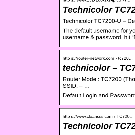
Technicolor TC72
Technicolor TC7200-U – Def
The default username for yo
username & password, hit 
http s://router-network.com › tc720…
technicolor – TC
Router Model: TC7200 (Thom
SSID: – …
Default Login and Password
http s://www.cleancss.com › TC720…
Technicolor TC72