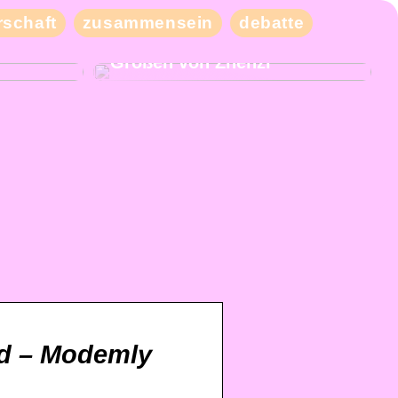
schaft
zusammensein
debatte
eben Sie
Kaufen Sie moderne und
iele
schicke Kleidung in großen
Größen von Zhenzi
rd – Modemly