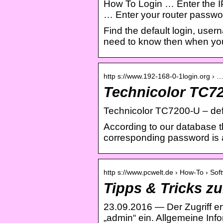
How To Login … Enter the IP
… Enter your router passwor
Find the default login, use
need to know then when you 
http s://www.192-168-0-1login.org › 
Technicolor TC72
Technicolor TC7200-U – def
According to our database t
corresponding password is
http s://www.pcwelt.de › How-To › So
Tipps & Tricks z
23.09.2016 — Der Zugriff er
„admin“ ein. Allgemeine Inf