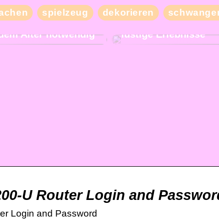
Besuchen Sie unser
achen
spielzeug
dekorieren
schwanger
Nachbarland und erl
und bequemer Schlaf
mit Ihren Freunden v
jedem Alter notwendig
lustige Erlebnisse
n
200-U Router Login and Passwo
er Login and Password