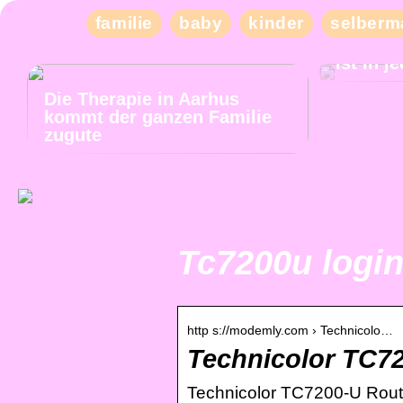
familie
baby
kinder
selberm
Tiefer 
ist in 
Die Therapie in Aarhus
kommt der ganzen Familie
zugute
Tc7200u logi
http s://modemly.com › Technicolo…
Technicolor TC7
Technicolor TC7200-U Rout