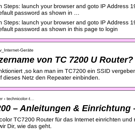
 Steps: launch your browser and goto IP Address 192
efault password as shown in …
 Steps: launch your browser and goto IP Address 192
fault password as shown in this page to login
iv_Internet-Geräte
tzername von TC 7200 U Router?
ktioniert ,so kan man im TC7200 ein SSID vergebe
 dieses Netz den Repeater einbinden.
er › technicolor-t…
00 – Anleitungen & Einrichtung
lor TC7200 Router für das Internet einrichten und n
wir Dir, wie das geht.