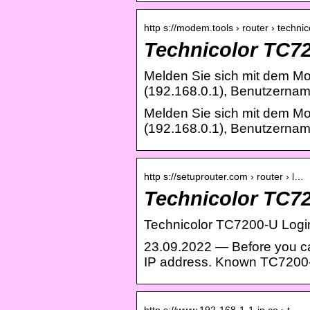
http s://modem.tools › router › technic
Technicolor TC7
Melden Sie sich mit dem M
(192.168.0.1), Benutzerna
Melden Sie sich mit dem M
(192.168.0.1), Benutzerna
http s://setuprouter.com › router › l…
Technicolor TC72
Technicolor TC7200-U Login
23.09.2022 — Before you can 
IP address. Known TC7200
http s://www.192-168-1-1-ip.co › t…