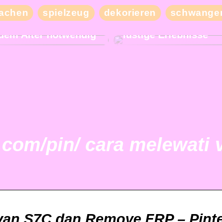
Besuchen Sie unser
achen
spielzeug
dekorieren
schwanger
Nachbarland und erl
und bequemer Schlaf
mit Ihren Freunden v
jedem Alter notwendig
lustige Erlebnisse
.com/pin/ cara melewati 
van S7C dan Remove FRP – Pinte