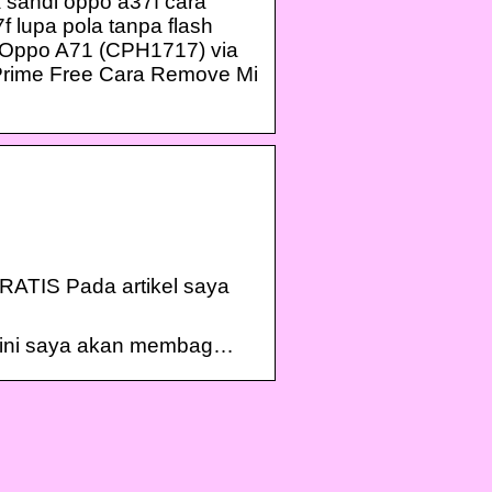
a sandi oppo a37f cara
 lupa pola tanpa flash
sh Oppo A71 (CPH1717) via
Prime Free Cara Remove Mi
GRATIS Pada artikel saya
i ini saya akan membag…
eben Sie
Kaufen Sie moderne und