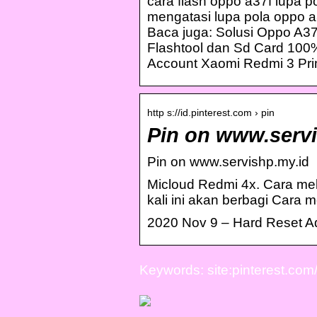
cara flash oppo a37f lupa p
mengatasi lupa pola oppo a3
Baca juga: Solusi Oppo A37F
Flashtool dan Sd Card 10
Account Xaomi Redmi 3 Pri
http s://id.pinterest.com › pin
Pin on www.servi
Pin on www.servishp.my.id
Micloud Redmi 4x. Cara mele
kali ini akan berbagi Cara m
2020 Nov 9 – Hard Reset A
Keywords: site:pinterest.com