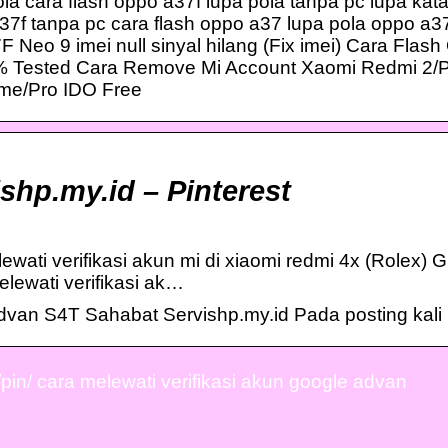
ola cara flash oppo a37f lupa pola tanpa pc lupa kat
7f tanpa pc cara flash oppo a37 lupa pola oppo a37f
 Neo 9 imei null sinyal hilang (Fix imei) Cara Fla
0% Tested Cara Remove Mi Account Xaomi Redmi 2/
me/Pro IDO Free
shp.my.id – Pinterest
wati verifikasi akun mi di xiaomi redmi 4x (Rolex) 
elewati verifikasi ak…
dvan S4T Sahabat Servishp.my.id Pada posting kal
/pin/ cara melewati verifikasi akun google advan
Besuchen Sie unser
Nachbarland und erl