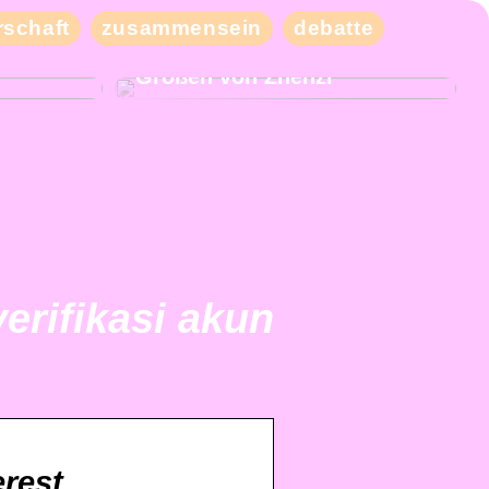
schaft
zusammensein
debatte
eben Sie
Kaufen Sie moderne und
iele
schicke Kleidung in großen
Größen von Zhenzi
verifikasi akun
rest