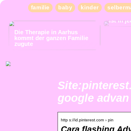
familie
baby
kinder
selberm
Tiefer 
ist in 
Die Therapie in Aarhus
kommt der ganzen Familie
zugute
Site:pinterest
google advan
http s://id.pinterest.com › pin
Cara flashing Ad