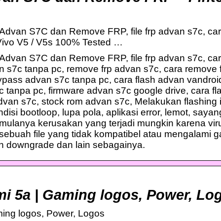
 Advan S7C dan Remove FRP, file frp advan s7c, ca
ivo V5 / V5s 100% Tested …
Advan S7C dan Remove FRP, file frp advan s7c, cara 
n s7c tanpa pc, remove frp advan s7c, cara remove 
ypass advan s7c tanpa pc, cara flash advan vandroid
7c tanpa pc, firmware advan s7c google drive, cara fla
dvan s7c, stock rom advan s7c, Melakukan flashing i
si bootloop, lupa pola, aplikasi error, lemot, saya
a mulanya kerusakan yang terjadi mungkin karena vir
buah file yang tidak kompatibel atau mengalami ga
 downgrade dan lain sebagainya.
i 5a | Gaming logos, Power, Log
ing logos, Power, Logos