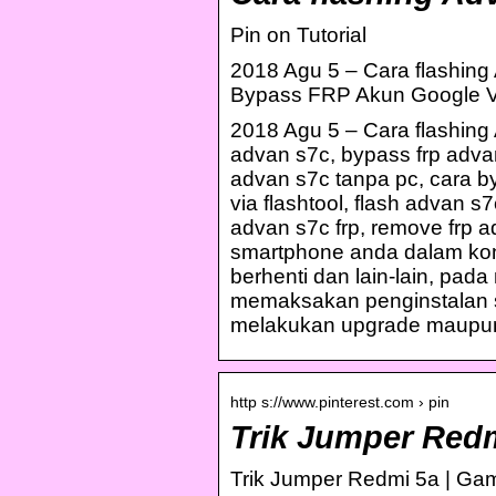
Pin on Tutorial
2018 Agu 5 – Cara flashing
Bypass FRP Akun Google V
2018 Agu 5 – Cara flashing 
advan s7c, bypass frp adva
advan s7c tanpa pc, cara b
via flashtool, flash advan s
advan s7c frp, remove frp a
smartphone anda dalam kondi
berhenti dan lain-lain, pad
memaksakan penginstalan se
melakukan upgrade maupun
http s://www.pinterest.com › pin
Trik Jumper Redm
Trik Jumper Redmi 5a | Gam