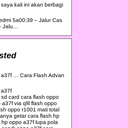
saya kali ini akan berbagi
dmi 5a00:39 – Jalur Cas
– Jalu…
sted
 a37f … Cara Flash Advan
 a37f
sd card cara flash oppo
a37f via qfil flash oppo
sh oppo r1001 mati total
anya getar cara flash hp
h hp oppo a37f lupa pola