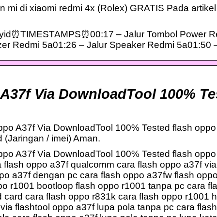
un mi di xiaomi redmi 4x (Rolex) GRATIS Pada artikel 
Myid⏰TIMESTAMPS⏰00:17 – Jalur Tombol Power Re
zer Redmi 5a01:26 – Jalur Speaker Redmi 5a01:50 
 A37f Via DownloadTool 100% Te
ppo A37f Via DownloadTool 100% Tested flash oppo
(Jaringan / imei) Aman.
ppo A37f Via DownloadTool 100% Tested flash oppo
lash oppo a37f qualcomm cara flash oppo a37f via 
ppo a37f dengan pc cara flash oppo a37fw flash oppo 
po r1001 bootloop flash oppo r1001 tanpa pc cara fla
d card cara flash oppo r831k cara flash oppo r1001 h
ia flashtool oppo a37f lupa pola tanpa pc cara flas