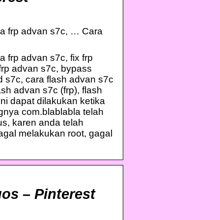
ra frp advan s7c, … Cara
frp advan s7c, fix frp
frp advan s7c, bypass
 s7c, cara flash advan s7c
sh advan s7c (frp), flash
ni dapat dilakukan ketika
ngnya com.blablabla telah
us, karen anda telah
gal melakukan root, gagal
os – Pinterest