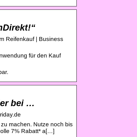
nDirekt!“
eim Reifenkauf | Business
chanwendung für den Kauf
bar.
er bei …
riday.de
W zu machen. Nutze noch bis
olle 7% Rabatt* a[…]