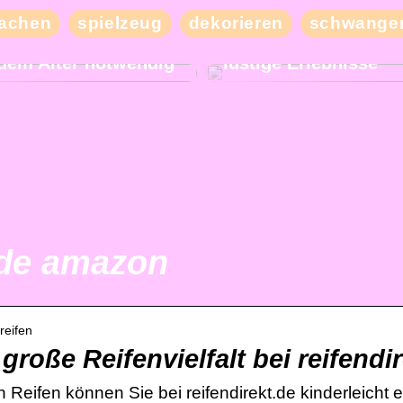
Besuchen Sie unser
achen
spielzeug
dekorieren
schwanger
Nachbarland und erl
und bequemer Schlaf
mit Ihren Freunden v
jedem Alter notwendig
lustige Erlebnisse
 de amazon
reifen
roße Reifenvielfalt bei reifendi
eifen können Sie bei reifendirekt.de kinderleicht e