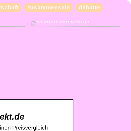
schaft
zusammensein
debatte
eben Sie
Kaufen Sie moderne und
iele
schicke Kleidung in großen
Größen von Zhenzi
rekt.de
inen Preisvergleich