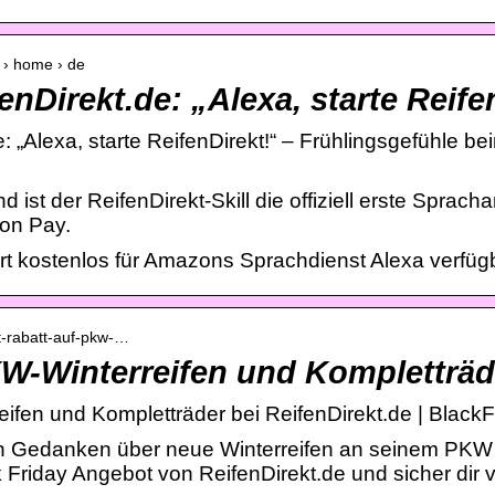
 › home › de
nDirekt.de: „Alexa, starte Reife
: „Alexa, starte ReifenDirekt!“ – Frühlingsgefühle b
 ist der ReifenDirekt-Skill die offiziell erste Spra
on Pay.
fort kostenlos für Amazons Sprachdienst Alexa verfüg
nt-rabatt-auf-pkw-…
W-Winterreifen und Kompletträd
ifen und Kompletträder bei ReifenDirekt.de | BlackF
, sich Gedanken über neue Winterreifen an seinem PK
riday Angebot von ReifenDirekt.de und sicher dir v