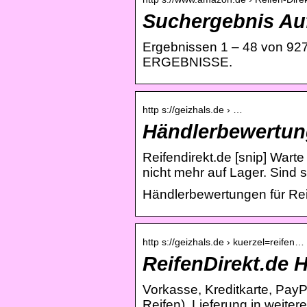
Suchergebnis Auf
Ergebnissen 1 – 48 von 927
ERGEBNISSE.
http s://geizhals.de › …
Händlerbewertung
Reifendirekt.de [snip] Wart
nicht mehr auf Lager. Sind s
Händlerbewertungen für Rei
http s://geizhals.de › kuerzel=reifen…
ReifenDirekt.de 
Vorkasse, Kreditkarte, PayP
Reifen). Lieferung in weiter