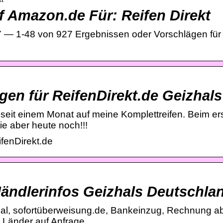
 Amazon.de Für: Reifen Direkt
 — 1-48 von 927 Ergebnissen oder Vorschlägen für “
en für ReifenDirekt.de Geizhal
e seit einem Monat auf meine Komplettreifen. Beim e
ie aber heute noch!!!
fenDirekt.de
Händlerinfos Geizhals Deutschla
al, sofortüberweisung.de, Bankeinzug, Rechnung ab €
e Länder auf Anfrage.