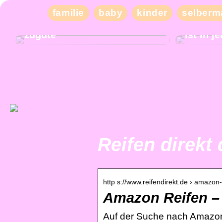
familie
baby
kinder
selberm
Die Therapie in Aarhus
kommt der ganzen Familie
Tiefer 
zugute
ist in 
Reifen direkt
http s://www.reifendirekt.de › amazon-
Amazon Reifen – g
Auf der Suche nach Amazon R