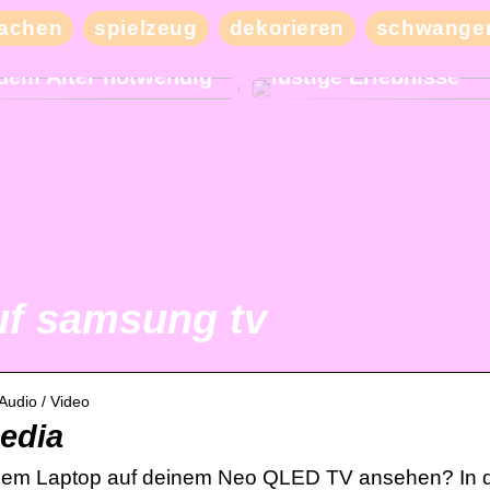
Besuchen Sie unser
achen
spielzeug
dekorieren
schwanger
Nachbarland und erl
und bequemer Schlaf
mit Ihren Freunden v
jedem Alter notwendig
lustige Erlebnisse
uf samsung tv
Audio / Video
edia
einem Laptop auf deinem Neo QLED TV ansehen? In d