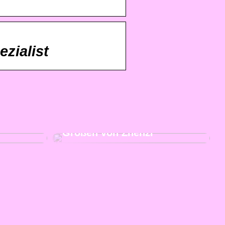
zialist
eben Sie
Kaufen Sie moderne und
iele
schicke Kleidung in großen
Größen von Zhenzi