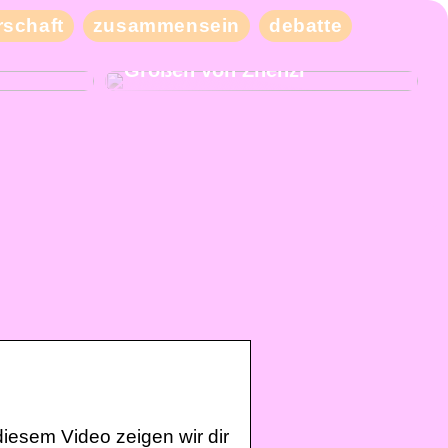
schaft
zusammensein
debatte
eben Sie
Kaufen Sie moderne und
iele
schicke Kleidung in großen
Größen von Zhenzi
iesem Video zeigen wir dir