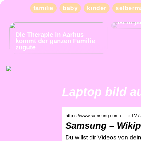
familie
baby
kinder
selberm
Tiefer 
ist in 
Die Therapie in Aarhus
kommt der ganzen Familie
zugute
Laptop bild a
http s://www.samsung.com › … › TV / 
Samsung – Wikip
Du willst dir Videos von d