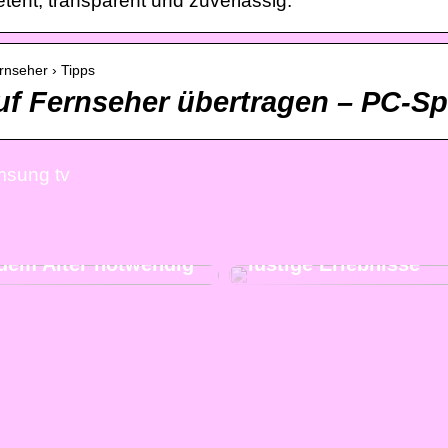
nt, transparent und zuverlässig.
rnseher › Tipps
uf Fernseher übertragen – PC-Spe
msung tv
Besuchen Sie unser
Nachbarland und erl
und bequemer Schlaf
mit Ihren Freunden v
jedem Alter notwendig
lustige Erlebnisse