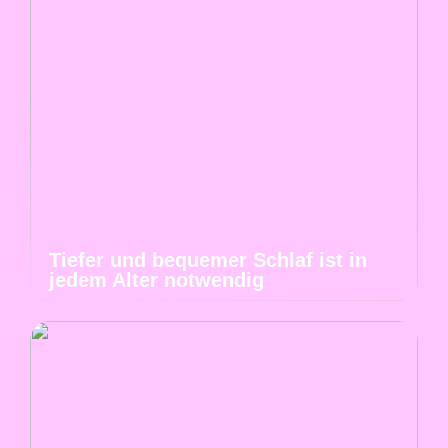
Tiefer und bequemer Schlaf ist in
jedem Alter notwendig