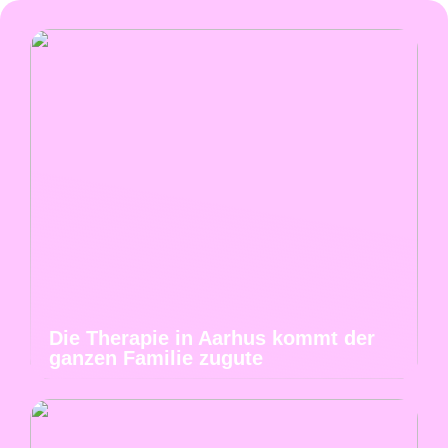
Die Therapie in Aarhus kommt der
ganzen Familie zugute