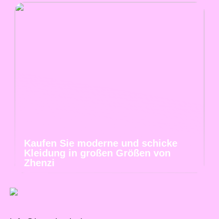
Kaufen Sie moderne und schicke
Kleidung in großen Größen von
Zhenzi