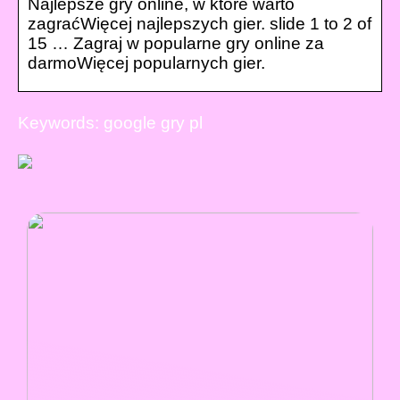
Najlepsze gry online, w które warto
zagraćWięcej najlepszych gier. slide 1 to 2 of
15 … Zagraj w popularne gry online za
darmoWięcej popularnych gier.
Keywords: google gry pl