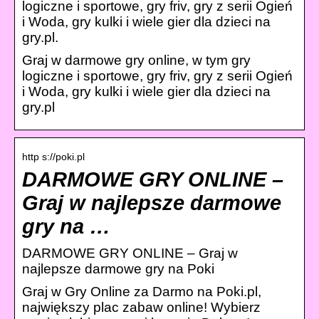
logiczne i sportowe, gry friv, gry z serii Ogień
i Woda, gry kulki i wiele gier dla dzieci na
gry.pl.
Graj w darmowe gry online, w tym gry
logiczne i sportowe, gry friv, gry z serii Ogień
i Woda, gry kulki i wiele gier dla dzieci na
gry.pl
http s://poki.pl
DARMOWE GRY ONLINE –
Graj w najlepsze darmowe
gry na …
DARMOWE GRY ONLINE – Graj w
najlepsze darmowe gry na Poki
Graj w Gry Online za Darmo na Poki.pl,
największy plac zabaw online! Wybierz