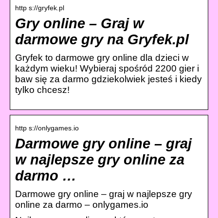
http s://gryfek.pl
Gry online – Graj w
darmowe gry na Gryfek.pl
Gryfek to darmowe gry online dla dzieci w
każdym wieku! Wybieraj spośród 2200 gier i
baw się za darmo gdziekolwiek jesteś i kiedy
tylko chcesz!
http s://onlygames.io
Darmowe gry online – graj
w najlepsze gry online za
darmo …
Darmowe gry online – graj w najlepsze gry
online za darmo – onlygames.io