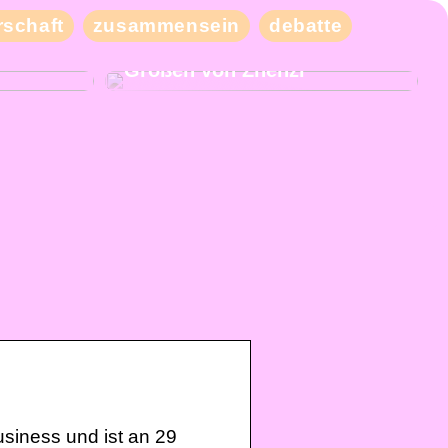
schaft
zusammensein
debatte
eben Sie
Kaufen Sie moderne und
iele
schicke Kleidung in großen
Größen von Zhenzi
usiness und ist an 29