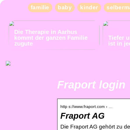
familie
baby
kinder
selberm
Die Therapie in Aarhus
kommt der ganzen Familie
Tiefer 
zugute
ist in 
Fraport login
http s://www.fraport.com › …
Fraport AG
Die Fraport AG gehört zu de