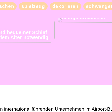
Besuchen Sie unser
achen
spielzeug
dekorieren
schwanger
Nachbarland und erl
mit Ihren Freunden v
lustige Erlebnisse
und bequemer Schlaf
jedem Alter notwendig
n international führenden Unternehmen im Airport-B