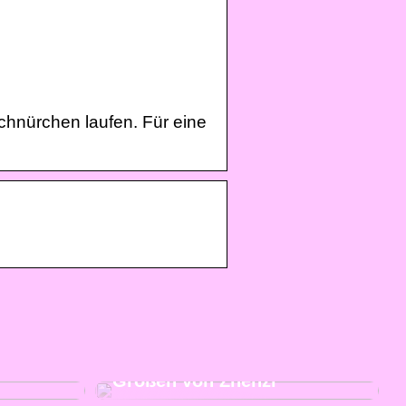
hnürchen laufen. Für eine
eben Sie
Kaufen Sie moderne und
iele
schicke Kleidung in großen
Größen von Zhenzi