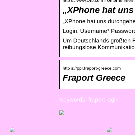
http s://www.c4b.com › Unternehmen 
„XPhone hat uns
„XPhone hat uns durchgehe
Login. Username* Password
Um Deutschlands größten Fl
reibungslose Kommunikation
http s://ppr.fraport-greece.com
Fraport Greece
Keywords: fraport login