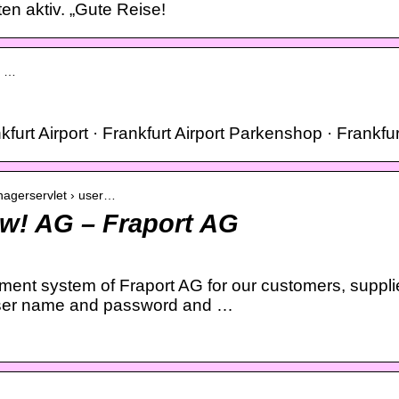
en aktiv. „Gute Reise!
› …
urt Airport · Frankfurt Airport Parkenshop · Frankfur
anagerservlet › user…
w! AG – Fraport AG
ment system of Fraport AG for our customers, suppli
user name and password and …