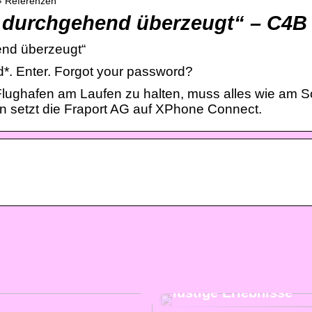
› Referenzen
 durchgehend überzeugt“ – C4B
nd überzeugt“
*. Enter. Forgot your password?
ughafen am Laufen zu halten, muss alles wie am Sc
 setzt die Fraport AG auf XPhone Connect.
Besuchen Sie unser
Nachbarland und erl
mit Ihren Freunden v
lustige Erlebnisse