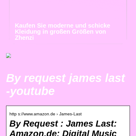
Kaufen Sie moderne und schicke
Kleidung in großen Größen von
Zhenzi
By request james last
-youtube
http s://www.amazon.de › James-Last
By Request : James Last:
Amazon.de: Digital Music