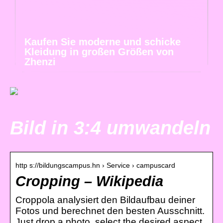
Kaufen Sie moderne und schicke
Kleidung in großen Größen von
Zhenzi
Bild in 3:4 umwandeln
http s://bildungscampus.hn › Service › campuscard
Cropping – Wikipedia
Croppola analysiert den Bildaufbau deiner
Fotos und berechnet den besten Ausschnitt.
Just drop a photo, select the desired aspect