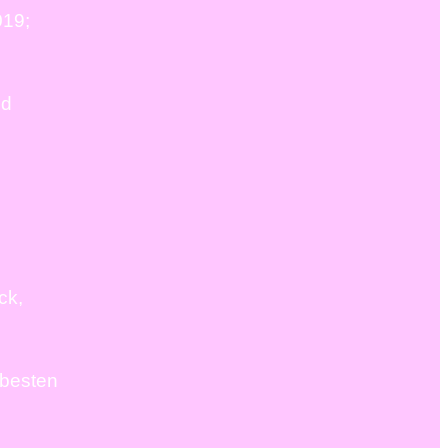
019;
nd
ck,
 besten