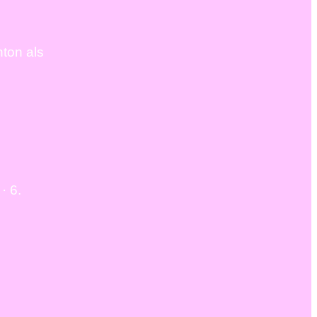
nton als
· 6.