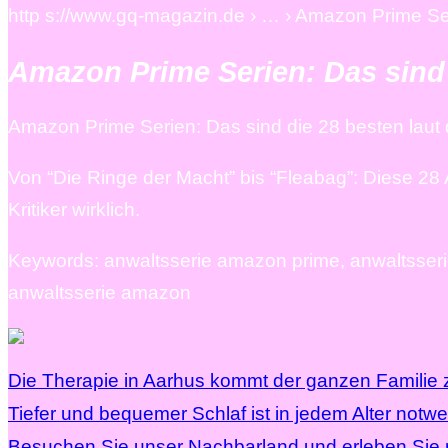
http s://www.gq-magazin.de › … › Amazon Prime Se
Amazon Prime Serien: Das sind d
Amazon Prime Serien: Das sind die 28 besten laut
Von “Die Ringe der Macht” bis “Fleabag”: Diese 2
Kritiker wirklich.
Keywords: anwaltsserie amazon prime, anwaltsser
anwaltsserie amazon
Die Therapie in Aarhus kommt der ganzen Familie 
Tiefer und bequemer Schlaf ist in jedem Alter notw
Besuchen Sie unser Nachbarland und erleben Sie mi