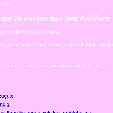
rien
ie 28 besten laut den Kritikern
 den Kritikern | GQ Germany
8 Amazon Prime Serien lohnen sich nach Meinung de
ien amazon prime, amazon prime anwaltsserie,
zugute
endig
t Ihren Freunden viele lustige Erlebnisse