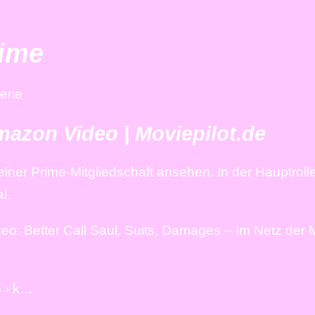
rime
erie
mazon Video | Moviepilot.de
iner Prime-Mitgliedschaft ansehen. In der Hauptrolle
l.
o: Better Call Saul, Suits, Damages – Im Netz der 
o › k…