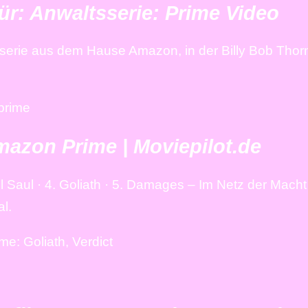
r: Anwaltsserie: Prime Video
aserie aus dem Hause Amazon, in der Billy Bob Thor
-prime
mazon Prime | Moviepilot.de
l Saul · 4. Goliath · 5. Damages – Im Netz der Macht 
al.
e: Goliath, Verdict