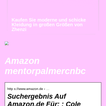
Kaufen Sie moderne und schicke
Kleidung in großen Größen von
Zhenzi
Amazon
mentorpalmercnbc
http s://www.amazon.de › …
Suchergebnis Auf
Amazon.de Für: : Cole