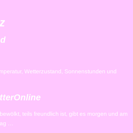
z
nd
Temperatur, Wetterzustand, Sonnenstunden und
tterOnline
ewölkt, teils freundlich ist, gibt es morgen und am
tag …