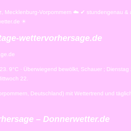
litz, Mecklenburg-Vorpommern ☁️ ✔ stundengenau & a
wetter.de ☀
-tage-wettervorhersage.de
age.de
023. 9°C · Überwiegend bewölkt, Schauer ; Dienstag 
ittwoch 22.
Vorpommern, Deutschland) mit Wettertrend und tägli
orhersage – Donnerwetter.de