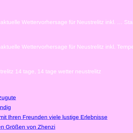
 aktuelle Wettervorhersage für Neustrelitz inkl. … St
 aktuelle Wettervorhersage für Neustrelitz inkl. Tempe
relitz 14 tage, 14 tage wetter neustrelitz
zugute
endig
t Ihren Freunden viele lustige Erlebnisse
en Größen von Zhenzi