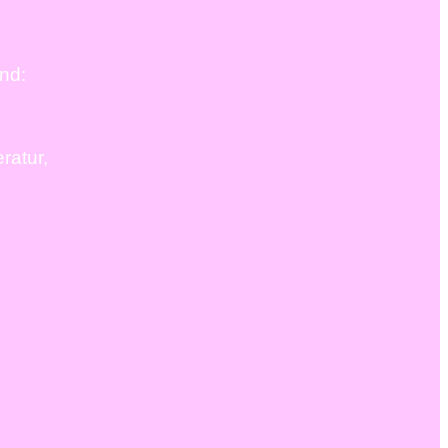
and:
ratur,