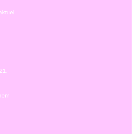
ktuell
21.
chem