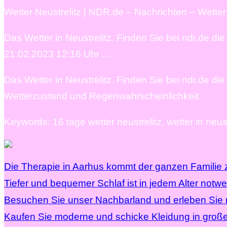
Wetter Neustrelitz | NDR.de – Nachrichten – Wetter
Das Wetter in Neustrelitz. Finden Sie bei ndr.de die
21.02.2023 12:16 Uhr …
Das Wetter in Neustrelitz. Finden Sie bei ndr.de die
Wetterzustand und Regenwahrscheinlichkeit.
Keywords: 16 tage wetter neustrelitz, wetter in neust
Die Therapie in Aarhus kommt der ganzen Familie 
Tiefer und bequemer Schlaf ist in jedem Alter notw
Besuchen Sie unser Nachbarland und erleben Sie mi
Kaufen Sie moderne und schicke Kleidung in groß