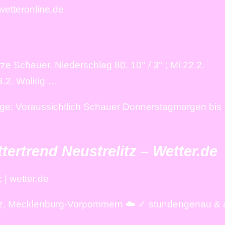
wetteronline.de
rze Schauer. Niederschlag 80. 10° / 3° ; Mi 22.2.
23.2. Wolkig …
ge; Voraussichtlich Schauer Donnerstagmorgen bis
tertrend Neustrelitz – Wetter.de
 | wetter.de
litz, Mecklenburg-Vorpommern ☁️ ✓ stundengenau & a